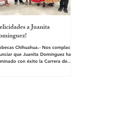
elicidades a Juanita
omínguez!
obecas Chihuahua.- Nos complace
unciar que Juanita Domínguez ha
lminado con éxito la Carrera de
rcadotecnia en la Universidad La...
 que busca el