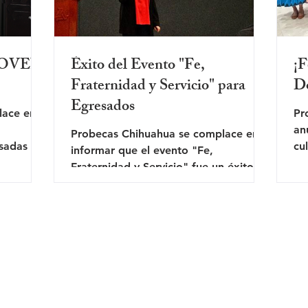
JOVEN
Éxito del Evento "Fe,
¡F
Fraternidad y Servicio" para
D
Egresados
lace en
Pr
an
Probecas Chihuahua se complace en
sadas del
cu
informar que el evento "Fe,
ROGA.
Me
Fraternidad y Servicio" fue un éxito.
La Maestra Florencia Valdés,
maestra...
CAS Chihuahua
ograma Probecas de Chihuahua, es una Asociación Civil